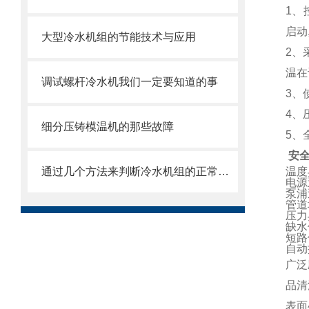
1
、
启动
大型冷水机组的节能技术与应用
2
、
温在
调试螺杆冷水机我们一定要知道的事
3
、
4
、
细分压铸模温机的那些故障
5
、
安全
通过几个方法来判断冷水机组的正常运作
温度
电源
泵浦
管道
压力
缺水
短路
自动
广泛
品清
表面