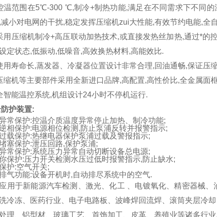
控温范围在5℃-300 ℃,制冷+制热功能,满足在不同需求下不同
,减小对电网的干扰,稳定发挥压缩机zui大性能,有效节约电能,全
采用压缩机制冷+高压联动加热技术,或直接发热丝加热,通过*的
设定状态,低振动,低噪音,高效换热材料,高能效比.
使用寿命长,蒸发器、冷凝器位置设计非常合理,回油通畅,保证压缩机使
压缩机等主要部件采用全新进口品牌,高配置,高性价比,全金属面框,
全智能温控系统,机组设计24小时不停机运行.
防护装置:
异常保护:控温介质温度异常停止加热、制冷功能;
逆相保护:电源相位检测,防止泵浦反转并报警指示;
过载保护:热继电器保护泵浦过载及警报指示;
堵塞保护:泄压回路,保护泵浦;
异常保护:系统压力异常自动切断设备总电源;
你保护:压力开关检测水压过低时报警指示,防止缺水;
保护:空气开关;
排气功能:设备开机时,自动排尽系统中的空气.
应用于新能源汽车检测、激光、化工 、电镀氧化、精密器械、
洗冷冻、医药行业、电子电路板、波峰焊回流焊、滚筒夹层冷却
处理、铝型材、玻璃工艺、首饰加工、皮革、养殖业等诸多行业